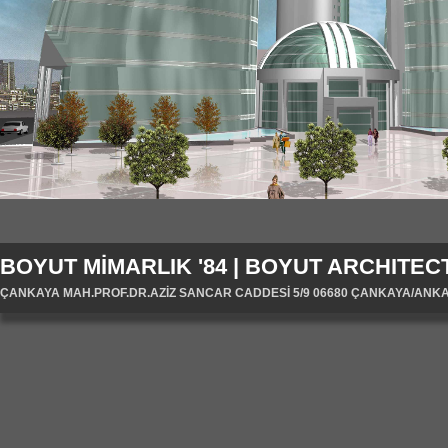
BOYUT MİMARLIK '84 | BOYUT ARCHITECT
ÇANKAYA MAH.PROF.DR.AZİZ SANCAR CADDESİ 5/9 06680 ÇANKAYA/ANKARA/T