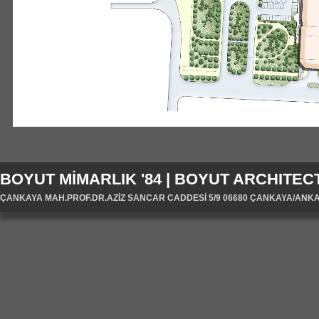
BOYUT MİMARLIK '84 | BOYUT ARCHITECT
ÇANKAYA MAH.PROF.DR.AZİZ SANCAR CADDESİ 5/9 06680 ÇANKAYA/ANKARA/T