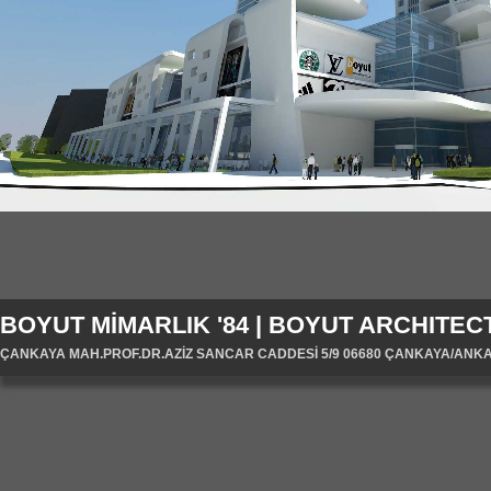
BOYUT MİMARLIK '84 | BOYUT ARCHITECT
ÇANKAYA MAH.PROF.DR.AZİZ SANCAR CADDESİ 5/9 06680 ÇANKAYA/ANKARA/T