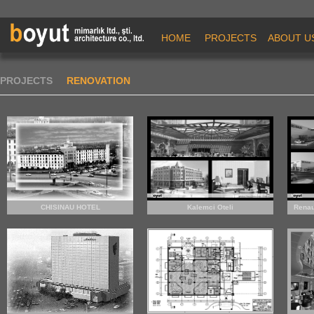
HOME
PROJECTS
ABOUT U
PROJECTS
RENOVATION
CHISINAU HOTEL
Kalemci Oteli
Renau