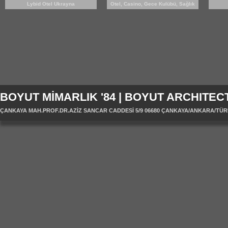
Lybid Otel Ukrayna
Otel, Casino, Gece Kulübü, Sağlık
MERKEZİ
BOYUT MİMARLIK '84 | BOYUT ARCHITECT
ÇANKAYA MAH.PROF.DR.AZİZ SANCAR CADDESİ 5/9 06680 ÇANKAYA/ANKARA/TÜRKİYE 